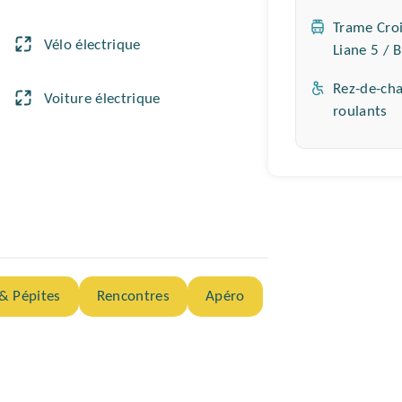
Transport
Trame Cro
Vélo électrique
Liane 5 / 
Accessibili
Rez-de-cha
Voiture électrique
roulants
 & Pépites
Rencontres
Apéro