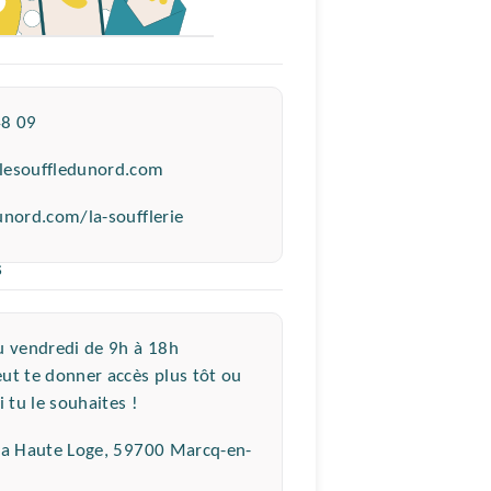
 :
48 09
lesouffledunord.com
unord.com/la-soufflerie
S
u vendredi de 9h à 18h
ut te donner accès plus tôt ou
i tu le souhaites !
la Haute Loge, 59700 Marcq-en-