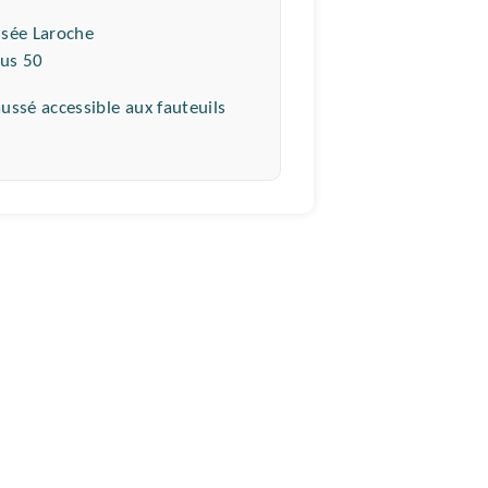
s en commun :
isée Laroche
Bus 50
té :
ussé accessible aux fauteuils