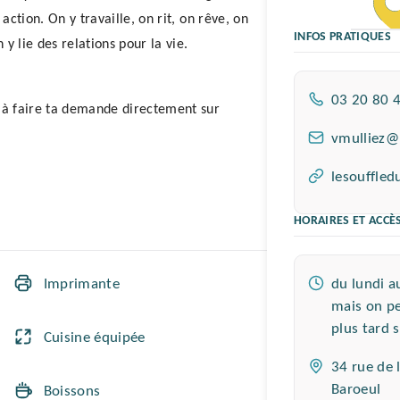
action. On y travaille, on rit, on rêve, on 
INFOS PRATIQUES
 y lie des relations pour la vie.
Téléphone
03 20 80 
 à faire ta demande directement sur 
Email :
vmulliez@
Site web :
lesouffled
HORAIRES ET ACCÈ
Horaires :
Imprimante
du lundi a
mais on pe
plus tard s
Cuisine équipée
Adresse :
34 rue de 
Baroeul
Boissons