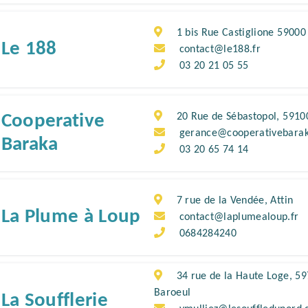
1 bis Rue Castiglione 59000 
Le 188
contact@le188.fr
03 20 21 05 55
Cooperative
20 Rue de Sébastopol, 5910
gerance@cooperativebarak
Baraka
03 20 65 74 14
7 rue de la Vendée, Attin
La Plume à Loup
contact@laplumealoup.fr
0684284240
34 rue de la Haute Loge, 5
Baroeul
La Soufflerie