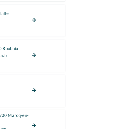
Lille
0 Roubaix
a.fr
9700 Marcq-en-